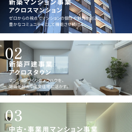
新築マンション事業
アクロスマンション
ゼロからの視点でマンションの個性や魅力を創造し、
豊かなコミュニティとして機能させ続ける。
02
新築戸建事業
アクロスタウン
マンションづくりのノウハウを、
常識を超えて注文住宅に活かす。
03
中古・事業用マンション事業